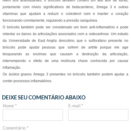
Além dos antioxidantes, o brócolis também contém um alto teor de fibras,
juntamente com níveis significativos de betacaroteno, ômega 3 e outras
vitaminas que ajudam a reduzir o colesterol ruim e manter o coração
funcionando corretamente, regulando a pressão sanguínea.
O brócolis também pode ser considerado um bom anti-inflamatório e pode
retardar os danos às articulações associados com a osteoartrose. Um estudo
da Universidade de East Anglia descobriu que o sulforafano presente no
brócolis pode ajudar pessoas que sofrem de artrite porque ele age
bloqueando as enzimas que causam a destruição da articulação,
interrompendo o efeito de uma molécula chave conhecida por causar
inflamação.
Os ácidos graxos ômega 3 presentes no brócolis também podem ajudar a
conter processos inflamatórios.
DEIXE SEU COMENTÁRIO ABAIXO
Nome *
E-mail *
Comentário *