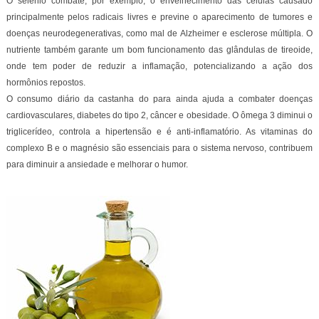
O selênio combate, por exemplo, o envelhecimento das células causado
principalmente pelos radicais livres e previne o aparecimento de tumores e
doenças neurodegenerativas, como mal de Alzheimer e esclerose múltipla. O
nutriente também garante um bom funcionamento das glândulas de tireoide,
onde tem poder de reduzir a inflamação, potencializando a ação dos
hormônios repostos.
O consumo diário da castanha do para ainda ajuda a combater doenças
cardiovasculares, diabetes do tipo 2, câncer e obesidade. O ômega 3 diminui o
triglicerídeo, controla a hipertensão e é anti-inflamatório. As vitaminas do
complexo B e o magnésio são essenciais para o sistema nervoso, contribuem
para diminuir a ansiedade e melhorar o humor.