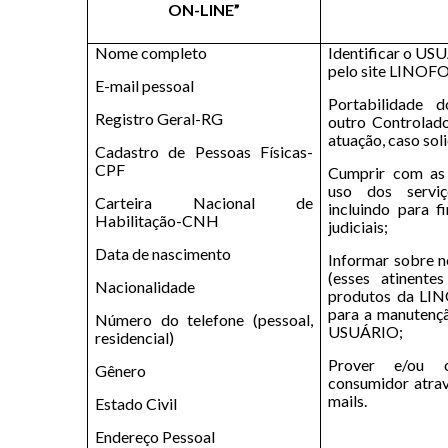
ON-LINE”
Nome completo
Identificar o US
pelo site LINOF
E-mail pessoal
Portabilidade 
Registro Geral-RG
outro Controlad
atuação, caso so
Cadastro de Pessoas Físicas-
CPF
Cumprir com as 
uso dos servi
Carteira Nacional de
incluindo para fi
Habilitação-CNH
judiciais;
Data de nascimento
Informar sobre no
(esses atinente
Nacionalidade
produtos da LIN
para a manutenç
Número do telefone (pessoal,
USUÁRIO;
residencial)
Prover e/ou o
Gênero
consumidor atravé
mails.
Estado Civil
Endereço Pessoal