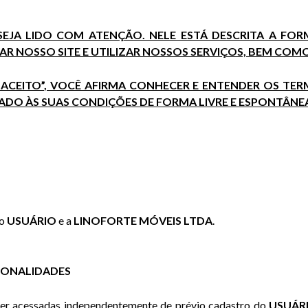
JA LIDO COM ATENÇÃO. NELE ESTÁ DESCRITA A FO
R NOSSO SITE E UTILIZAR NOSSOS SERVIÇOS, BEM COMO 
 E ACEITO”, VOCÊ AFIRMA CONHECER E ENTENDER OS TE
DO ÀS SUAS CONDIÇÕES DE FORMA LIVRE E ESPONTÂNE
 o
USUÁRIO
e a
LINOFORTE MÓVEIS LTDA
.
CIONALIDADES
er acessadas independentemente de prévio cadastro do
USUÁR