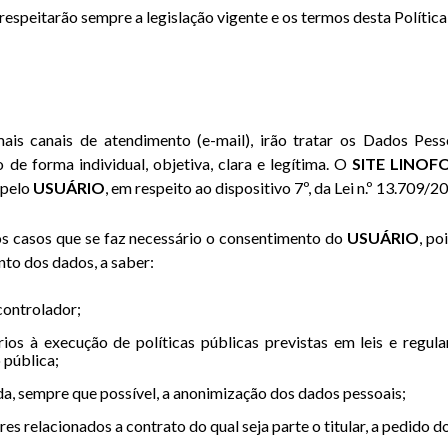
, respeitarão sempre a legislação vigente e os termos desta Polític
mais canais de atendimento (e-mail), irão tratar os Dados P
 de forma individual, objetiva, clara e legítima. O
SITE LINOF
 pelo
USUÁRIO
, em respeito ao dispositivo 7º, da Lei n.º 13.709/2
 os casos que se faz necessário o consentimento do
USUÁRIO
, po
to dos dados, a saber:
controlador;
os à execução de políticas públicas previstas em leis e regu
 pública;
da, sempre que possível, a anonimização dos dados pessoais;
 relacionados a contrato do qual seja parte o titular, a pedido do