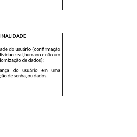
FINALIDADE
dade do usuário (confirmação
divíduo real, humano e não um
domização de dados);
rança do usuário em uma
ção de senha, ou dados.