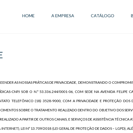
HOME
A EMPRESA
CATÁLOGO
E
EENDER AS NOSSAS PRÁTICAS DE PRIVACIDADE, DEMONSTRANDO O COMPROMI
ICAS-CNPJ SOB O N.º 53.336.244/0001-06, COM SEDE NA AVENIDA FELIPE C
ONTATO TELEFÔNICO (18) 3528-9000, COM A PRIVACIDADE E PROTEÇÃO DOS
ECIMENTOS SOBRE O TRATAMENTO REALIZADO DENTRO DO OBJETIVO DOS SERV
EALIZADO A PARTIR DE OUTROS CANAIS, E SERVIÇOS DE ASSISTÊNCIA TÉCNICA
 INTERNET), LEI Nº 13.709/2018 (LEI GERAL DE PROTEÇÃO DE DADOS – LGPD),