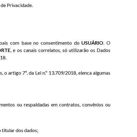
a de Privacidade.
essoais com base no consentimento do
USUÁRIO
. O
ORTE
, e os canais correlatos, só utilizarão os Dados
018.
is, o artigo 7º, da Lei n.º 13.709/2018, elenca algumas
lamentos ou respaldadas em contratos, convênios ou
 titular dos dados;