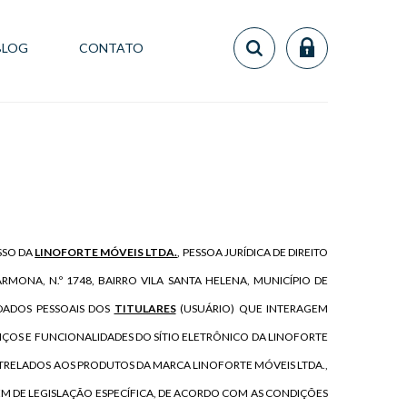
BLOG
CONTATO
SSO DA
LINOFORTE MÓVEIS LTDA.
, PESSOA JURÍDICA DE DIREITO
ARMONA, N.º 1748, BAIRRO VILA SANTA HELENA, MUNICÍPIO DE
DADOS PESSOAIS
DOS
TITULARES
(USUÁRIO) QUE INTERAGEM
IÇOS E FUNCIONALIDADES DO
SÍTIO ELETRÔNICO DA LINOFORTE
 ATRELADOS AOS PRODUTOS DA MARCA LINOFORTE MÓVEIS LTDA.,
 ALÉM DE LEGISLAÇÃO ESPECÍFICA, DE ACORDO COM AS CONDIÇÕES