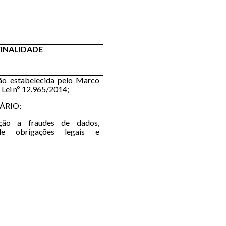
FINALIDADE
ão estabelecida pelo Marco
– Lei nº 12.965/2014;
UÁRIO;
nção a fraudes de dados,
de obrigações legais e