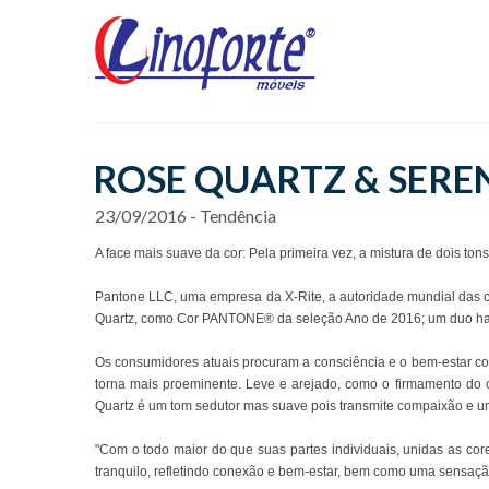
ROSE QUARTZ & SEREN
23/09/2016 - Tendência
A face mais suave da cor: Pela primeira vez, a mistura de dois to
Pantone LLC, uma empresa da X-Rite, a autoridade mundial das 
Quartz, como Cor PANTONE® da seleção Ano de 2016; um duo harm
Os consumidores atuais procuram a consciência e o bem-estar co
torna mais proeminente. Leve e arejado, como o firmamento do c
Quartz é um tom sedutor mas suave pois transmite compaixão e u
"Com o todo maior do que suas partes individuais, unidas as co
tranquilo, refletindo conexão e bem-estar, bem como uma sensação