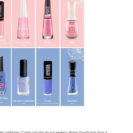
te cotidiano. Como um pôr do sol sereno, Rose Quartz nos leva à