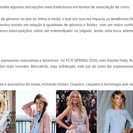
safia algumas percepções mais tradicionais em termos de associação de cores.
e gêneros no que se refere à moda, o que por sua vez impacta as tendências de 
mentos sociais em relação à igualdade de gêneros e fluidez, com um maior conf
os preocupações sobre ser estereotipado ou julgado, tendo uma troca aberta d
s passarelas masculinas e femininas no FCR SPRING 2016, com Rachel Pally, Kun
 mais recentes. Brincalhão, mas sofisticado, este par de cores faz impressiona
s e acessórios de moda, incluindo bolsas, chapéus, calçados e tecnologia que se