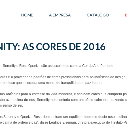
HOME
A EMPRESA
CATÁLOGO
ITY: AS CORES DE 2016
ns - Serenity e Rose Quartz - são as escolhidos como a Cor do Ano Pantone.
cores e o provedor de padrões de cores profissionais para as indústrias de de
onioso que incorpora uma mente de tranquilidade e paz interior.
mo antídotos para o estresse da vida moderna, e acolhem cores que cumprem psi
éu azul acima de nós, Serenity nos conforta com um efeito calmante, trazendo 
m senso de ser.
res Serenity e Quartzo Rosa demonstram um equilíbrio inerente deste rosa acol
 calma de ordem e paz", disse Leatrice Eiseman, diretora executiva do Instituto 